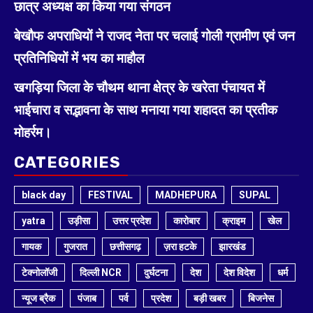
छात्र अध्यक्ष का किया गया संगठन
बेखौफ अपराधियों ने राजद नेता पर चलाई गोली ग्रामीण एवं जन
प्रतिनिधियों में भय का माहौल
खगड़िया जिला के चौथम थाना क्षेत्र के खरेता पंचायत में
भाईचारा व सद्भावना के साथ मनाया गया शहादत का प्रतीक
मोहर्रम।
CATEGORIES
black day
FESTIVAL
MADHEPURA
SUPAL
yatra
उड़ीसा
उत्तर प्रदेश
कारोबार
क्राइम
खेल
गायक
गुजरात
छत्तीसगढ़
ज़रा हटके
झारखंड
टेक्नोलॉजी
दिल्ली NCR
दुर्घटना
देश
देश विदेश
धर्म
न्यूज ब्रैक
पंजाब
पर्व
प्रदेश
बड़ी खबर
बिजनेस