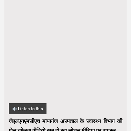
Listen to this
जेएलएनएमसीएच मायागंज अस्पताल के स्वास्थ्य विभाग की
पोल खोलता वीडियो खूब हो रहा सोशल मीडिया पर वायरल