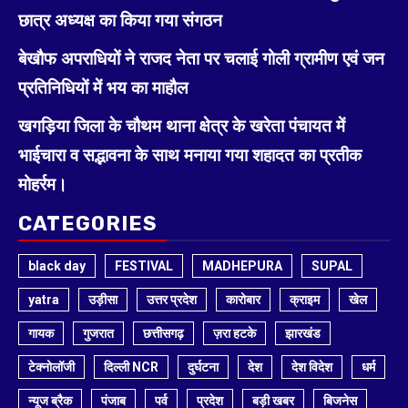
छात्र अध्यक्ष का किया गया संगठन
बेखौफ अपराधियों ने राजद नेता पर चलाई गोली ग्रामीण एवं जन
प्रतिनिधियों में भय का माहौल
खगड़िया जिला के चौथम थाना क्षेत्र के खरेता पंचायत में
भाईचारा व सद्भावना के साथ मनाया गया शहादत का प्रतीक
मोहर्रम।
CATEGORIES
black day
FESTIVAL
MADHEPURA
SUPAL
yatra
उड़ीसा
उत्तर प्रदेश
कारोबार
क्राइम
खेल
गायक
गुजरात
छत्तीसगढ़
ज़रा हटके
झारखंड
टेक्नोलॉजी
दिल्ली NCR
दुर्घटना
देश
देश विदेश
धर्म
न्यूज ब्रैक
पंजाब
पर्व
प्रदेश
बड़ी खबर
बिजनेस