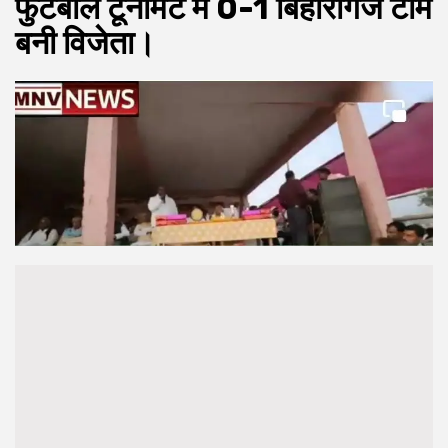
फुटबॉल टूर्नामेंट में 0-1 बिहारीगंज टीम
बनी विजेता।