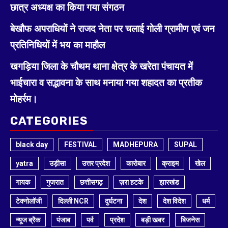
छात्र अध्यक्ष का किया गया संगठन
बेखौफ अपराधियों ने राजद नेता पर चलाई गोली ग्रामीण एवं जन
प्रतिनिधियों में भय का माहौल
खगड़िया जिला के चौथम थाना क्षेत्र के खरेता पंचायत में
भाईचारा व सद्भावना के साथ मनाया गया शहादत का प्रतीक
मोहर्रम।
CATEGORIES
black day
FESTIVAL
MADHEPURA
SUPAL
yatra
उड़ीसा
उत्तर प्रदेश
कारोबार
क्राइम
खेल
गायक
गुजरात
छत्तीसगढ़
ज़रा हटके
झारखंड
टेक्नोलॉजी
दिल्ली NCR
दुर्घटना
देश
देश विदेश
धर्म
न्यूज ब्रैक
पंजाब
पर्व
प्रदेश
बड़ी खबर
बिजनेस