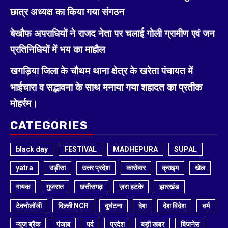
छात्र अध्यक्ष का किया गया संगठन
बेखौफ अपराधियों ने राजद नेता पर चलाई गोली ग्रामीण एवं जन
प्रतिनिधियों में भय का माहौल
खगड़िया जिला के चौथम थाना क्षेत्र के खरेता पंचायत में
भाईचारा व सद्भावना के साथ मनाया गया शहादत का प्रतीक
मोहर्रम।
CATEGORIES
black day
FESTIVAL
MADHEPURA
SUPAL
yatra
उड़ीसा
उत्तर प्रदेश
कारोबार
क्राइम
खेल
गायक
गुजरात
छत्तीसगढ़
ज़रा हटके
झारखंड
टेक्नोलॉजी
दिल्ली NCR
दुर्घटना
देश
देश विदेश
धर्म
न्यूज ब्रैक
पंजाब
पर्व
प्रदेश
बड़ी खबर
बिजनेस