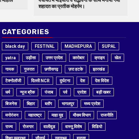
का माहौल
पंचायत में भाईचारा व सद्भावना के साथ मनाया गया
शहादत का प्रतीक मोहर्रम।
CATEGORIES
black day
FESTIVAL
MADHEPURA
SUPAL
yatra
उड़ीसा
उत्तर प्रदेश
कारोबार
क्राइम
खेल
गायक
गुजरात
छत्तीसगढ़
ज़रा हटके
झारखंड
टेक्नोलॉजी
दिल्ली NCR
दुर्घटना
देश
देश विदेश
धर्म
न्यूज ब्रैक
पंजाब
पर्व
प्रदेश
बड़ी खबर
बिजनेस
बिहार
ब्लॉग
भागलपुर
मध्य प्रदेश
मनोरंजन
महाराष्ट्र
माहा युद्द
मौसम विभाग
राजनीति
राज्य
रोजगार
वालीवुड
वास्तु विशेष
विडियो
शिक्षा व्यवस्था
सौन्दर्य
स्वास्थ्य
हादसा