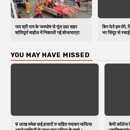
जय श्री राम के जयघोष से गूंज उठा शहर
बिन फेरे हम तेरे,
शांतिपूर्ण माहौल में निकाली गई शोभायात्रा
भर सिंदूर से रचाई 
YOU MAY HAVE MISSED
9 लाख स्मेक कई हजारों रु सहित स्माकर माफिया
केपी कॉलेज व