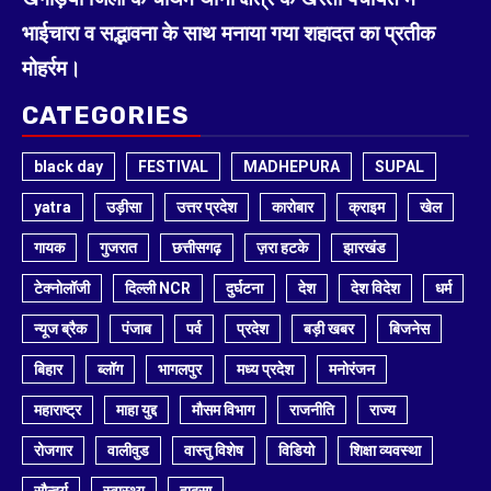
भाईचारा व सद्भावना के साथ मनाया गया शहादत का प्रतीक
मोहर्रम।
CATEGORIES
black day
FESTIVAL
MADHEPURA
SUPAL
yatra
उड़ीसा
उत्तर प्रदेश
कारोबार
क्राइम
खेल
गायक
गुजरात
छत्तीसगढ़
ज़रा हटके
झारखंड
टेक्नोलॉजी
दिल्ली NCR
दुर्घटना
देश
देश विदेश
धर्म
न्यूज ब्रैक
पंजाब
पर्व
प्रदेश
बड़ी खबर
बिजनेस
बिहार
ब्लॉग
भागलपुर
मध्य प्रदेश
मनोरंजन
महाराष्ट्र
माहा युद्द
मौसम विभाग
राजनीति
राज्य
रोजगार
वालीवुड
वास्तु विशेष
विडियो
शिक्षा व्यवस्था