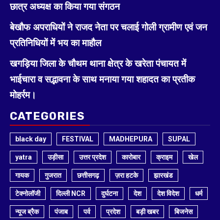
छात्र अध्यक्ष का किया गया संगठन
बेखौफ अपराधियों ने राजद नेता पर चलाई गोली ग्रामीण एवं जन
प्रतिनिधियों में भय का माहौल
खगड़िया जिला के चौथम थाना क्षेत्र के खरेता पंचायत में
भाईचारा व सद्भावना के साथ मनाया गया शहादत का प्रतीक
मोहर्रम।
CATEGORIES
black day
FESTIVAL
MADHEPURA
SUPAL
yatra
उड़ीसा
उत्तर प्रदेश
कारोबार
क्राइम
खेल
गायक
गुजरात
छत्तीसगढ़
ज़रा हटके
झारखंड
टेक्नोलॉजी
दिल्ली NCR
दुर्घटना
देश
देश विदेश
धर्म
न्यूज ब्रैक
पंजाब
पर्व
प्रदेश
बड़ी खबर
बिजनेस