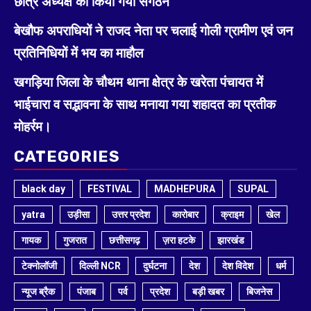
छात्र अध्यक्ष का किया गया संगठन
बेखौफ अपराधियों ने राजद नेता पर चलाई गोली ग्रामीण एवं जन
प्रतिनिधियों में भय का माहौल
खगड़िया जिला के चौथम थाना क्षेत्र के खरेता पंचायत में
भाईचारा व सद्भावना के साथ मनाया गया शहादत का प्रतीक
मोहर्रम।
CATEGORIES
black day
FESTIVAL
MADHEPURA
SUPAL
yatra
उड़ीसा
उत्तर प्रदेश
कारोबार
क्राइम
खेल
गायक
गुजरात
छत्तीसगढ़
ज़रा हटके
झारखंड
टेक्नोलॉजी
दिल्ली NCR
दुर्घटना
देश
देश विदेश
धर्म
न्यूज ब्रैक
पंजाब
पर्व
प्रदेश
बड़ी खबर
बिजनेस