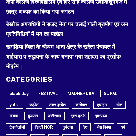
केपी कॉलेज विश्वविद्यालय एवं हरि साह कॉलेज उदाकिशुनगंज में
छात्र अध्यक्ष का किया गया संगठन
बेखौफ अपराधियों ने राजद नेता पर चलाई गोली ग्रामीण एवं जन
प्रतिनिधियों में भय का माहौल
खगड़िया जिला के चौथम थाना क्षेत्र के खरेता पंचायत में
भाईचारा व सद्भावना के साथ मनाया गया शहादत का प्रतीक
मोहर्रम।
CATEGORIES
black day
FESTIVAL
MADHEPURA
SUPAL
yatra
उड़ीसा
उत्तर प्रदेश
कारोबार
क्राइम
खेल
गायक
गुजरात
छत्तीसगढ़
ज़रा हटके
झारखंड
टेक्नोलॉजी
दिल्ली NCR
दुर्घटना
देश
देश विदेश
धर्म