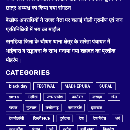
छात्र अध्यक्ष का किया गया संगठन
बेखौफ अपराधियों ने राजद नेता पर चलाई गोली ग्रामीण एवं जन
प्रतिनिधियों में भय का माहौल
खगड़िया जिला के चौथम थाना क्षेत्र के खरेता पंचायत में
भाईचारा व सद्भावना के साथ मनाया गया शहादत का प्रतीक
मोहर्रम।
CATEGORIES
black day
FESTIVAL
MADHEPURA
SUPAL
yatra
उड़ीसा
उत्तर प्रदेश
कारोबार
क्राइम
खेल
गायक
गुजरात
छत्तीसगढ़
ज़रा हटके
झारखंड
टेक्नोलॉजी
दिल्ली NCR
दुर्घटना
देश
देश विदेश
धर्म
न्यूज ब्रैक
पंजाब
पर्व
प्रदेश
बड़ी खबर
बिजनेस