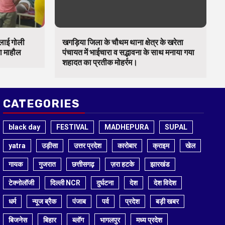
चलाई गोली
खगड़िया जिला के चौथम थाना क्षेत्र के खरेता
का माहौल
पंचायत में भाईचारा व सद्भावना के साथ मनाया गया
शहादत का प्रतीक मोहर्रम।
CATEGORIES
black day
FESTIVAL
MADHEPURA
SUPAL
yatra
उड़ीसा
उत्तर प्रदेश
कारोबार
क्राइम
खेल
गायक
गुजरात
छत्तीसगढ़
ज़रा हटके
झारखंड
टेक्नोलॉजी
दिल्ली NCR
दुर्घटना
देश
देश विदेश
धर्म
न्यूज ब्रैक
पंजाब
पर्व
प्रदेश
बड़ी खबर
बिजनेस
बिहार
ब्लॉग
भागलपुर
मध्य प्रदेश