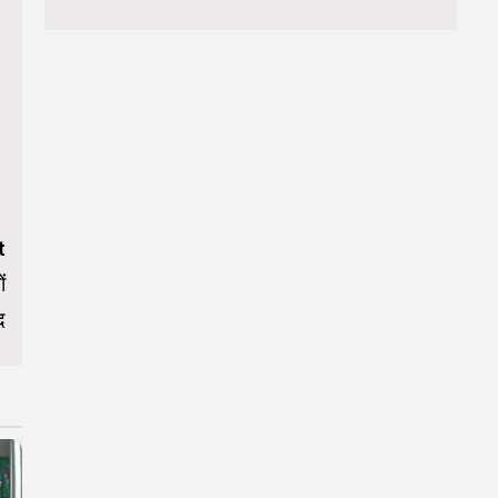
t
ं
द