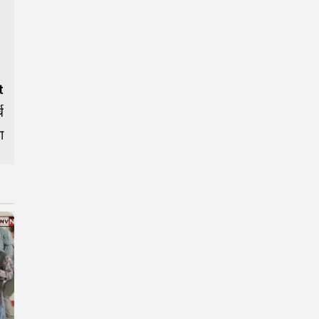
t
च
ा