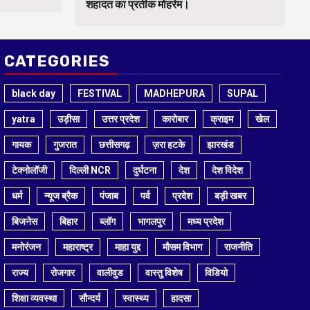
शहादत का प्रतीक मोहर्रम।
CATEGORIES
black day
FESTIVAL
MADHEPURA
SUPAL
yatra
उड़ीसा
उत्तर प्रदेश
कारोबार
क्राइम
खेल
गायक
गुजरात
छत्तीसगढ़
ज़रा हटके
झारखंड
टेक्नोलॉजी
दिल्ली NCR
दुर्घटना
देश
देश विदेश
धर्म
न्यूज ब्रैक
पंजाब
पर्व
प्रदेश
बड़ी खबर
बिजनेस
बिहार
ब्लॉग
भागलपुर
मध्य प्रदेश
मनोरंजन
महाराष्ट्र
माहा युद्द
मौसम विभाग
राजनीति
राज्य
रोजगार
वालीवुड
वास्तु विशेष
विडियो
शिक्षा व्यवस्था
सौन्दर्य
स्वास्थ्य
हादसा