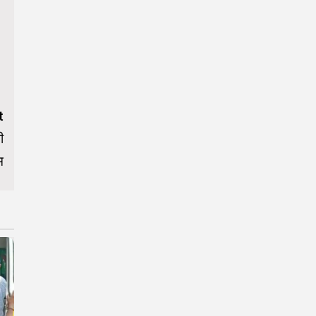
t
ी
म