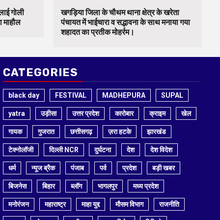
चलाई गोली
खगड़िया जिला के चौथम थाना क्षेत्र के खरेता
का माहौल
पंचायत में भाईचारा व सद्भावना के साथ मनाया गया
शहादत का प्रतीक मोहर्रम।
CATEGORIES
black day
FESTIVAL
MADHEPURA
SUPAL
yatra
उड़ीसा
उत्तर प्रदेश
कारोबार
क्राइम
खेल
गायक
गुजरात
छत्तीसगढ़
ज़रा हटके
झारखंड
टेक्नोलॉजी
दिल्ली NCR
दुर्घटना
देश
देश विदेश
धर्म
न्यूज ब्रैक
पंजाब
पर्व
प्रदेश
बड़ी खबर
बिजनेस
बिहार
ब्लॉग
भागलपुर
मध्य प्रदेश
मनोरंजन
महाराष्ट्र
माहा युद्द
मौसम विभाग
राजनीति