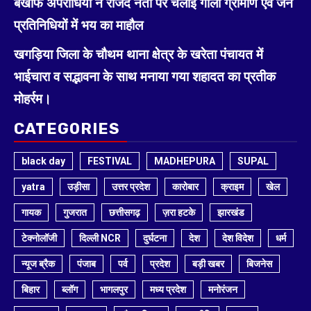
बेखौफ अपराधियों ने राजद नेता पर चलाई गोली ग्रामीण एवं जन
प्रतिनिधियों में भय का माहौल
खगड़िया जिला के चौथम थाना क्षेत्र के खरेता पंचायत में
भाईचारा व सद्भावना के साथ मनाया गया शहादत का प्रतीक
मोहर्रम।
CATEGORIES
black day
FESTIVAL
MADHEPURA
SUPAL
yatra
उड़ीसा
उत्तर प्रदेश
कारोबार
क्राइम
खेल
गायक
गुजरात
छत्तीसगढ़
ज़रा हटके
झारखंड
टेक्नोलॉजी
दिल्ली NCR
दुर्घटना
देश
देश विदेश
धर्म
न्यूज ब्रैक
पंजाब
पर्व
प्रदेश
बड़ी खबर
बिजनेस
बिहार
ब्लॉग
भागलपुर
मध्य प्रदेश
मनोरंजन