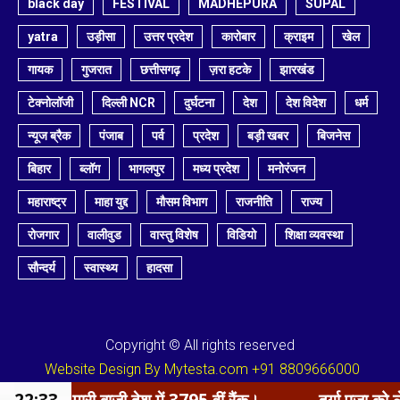
black day
FESTIVAL
MADHEPURA
SUPAL
yatra
उड़ीसा
उत्तर प्रदेश
कारोबार
क्राइम
खेल
गायक
गुजरात
छत्तीसगढ़
ज़रा हटके
झारखंड
टेक्नोलॉजी
दिल्ली NCR
दुर्घटना
देश
देश विदेश
धर्म
न्यूज ब्रैक
पंजाब
पर्व
प्रदेश
बड़ी खबर
बिजनेस
बिहार
ब्लॉग
भागलपुर
मध्य प्रदेश
मनोरंजन
महाराष्ट्र
माहा युद्द
मौसम विभाग
राजनीति
राज्य
रोजगार
वालीवुड
वास्तु विशेष
विडियो
शिक्षा व्यवस्था
सौन्दर्य
स्वास्थ्य
हादसा
Copyright © All rights reserved
Website Design By Mytesta.com +91 8809666000