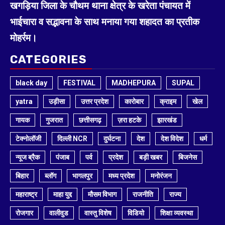
खगड़िया जिला के चौथम थाना क्षेत्र के खरेता पंचायत में
भाईचारा व सद्भावना के साथ मनाया गया शहादत का प्रतीक
मोहर्रम।
CATEGORIES
black day
FESTIVAL
MADHEPURA
SUPAL
yatra
उड़ीसा
उत्तर प्रदेश
कारोबार
क्राइम
खेल
गायक
गुजरात
छत्तीसगढ़
ज़रा हटके
झारखंड
टेक्नोलॉजी
दिल्ली NCR
दुर्घटना
देश
देश विदेश
धर्म
न्यूज ब्रैक
पंजाब
पर्व
प्रदेश
बड़ी खबर
बिजनेस
बिहार
ब्लॉग
भागलपुर
मध्य प्रदेश
मनोरंजन
महाराष्ट्र
माहा युद्द
मौसम विभाग
राजनीति
राज्य
रोजगार
वालीवुड
वास्तु विशेष
विडियो
शिक्षा व्यवस्था