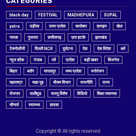
CATEGORIES
black day
FESTIVAL
MADHEPURA
SUPAL
yatra
उड़ीसा
उत्तर प्रदेश
कारोबार
क्राइम
खेल
गायक
गुजरात
छत्तीसगढ़
ज़रा हटके
झारखंड
टेक्नोलॉजी
दिल्ली NCR
दुर्घटना
देश
देश विदेश
धर्म
न्यूज ब्रैक
पंजाब
पर्व
प्रदेश
बड़ी खबर
बिजनेस
बिहार
ब्लॉग
भागलपुर
मध्य प्रदेश
मनोरंजन
महाराष्ट्र
माहा युद्द
मौसम विभाग
राजनीति
राज्य
रोजगार
वालीवुड
वास्तु विशेष
विडियो
शिक्षा व्यवस्था
सौन्दर्य
स्वास्थ्य
हादसा
Copyright © All rights reserved