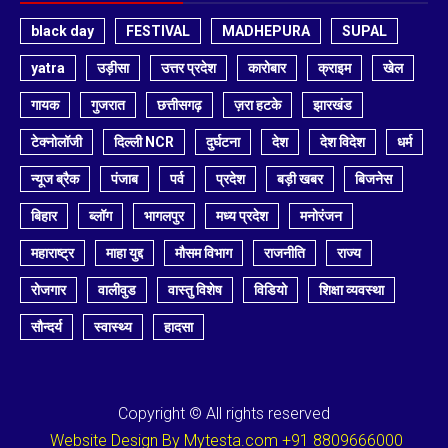
black day
FESTIVAL
MADHEPURA
SUPAL
yatra
उड़ीसा
उत्तर प्रदेश
कारोबार
क्राइम
खेल
गायक
गुजरात
छत्तीसगढ़
ज़रा हटके
झारखंड
टेक्नोलॉजी
दिल्ली NCR
दुर्घटना
देश
देश विदेश
धर्म
न्यूज ब्रैक
पंजाब
पर्व
प्रदेश
बड़ी खबर
बिजनेस
बिहार
ब्लॉग
भागलपुर
मध्य प्रदेश
मनोरंजन
महाराष्ट्र
माहा युद्द
मौसम विभाग
राजनीति
राज्य
रोजगार
वालीवुड
वास्तु विशेष
विडियो
शिक्षा व्यवस्था
सौन्दर्य
स्वास्थ्य
हादसा
Copyright © All rights reserved
Website Design By Mytesta.com +91 8809666000