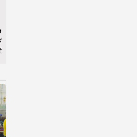
t
ं
ी