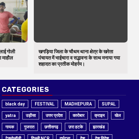
चलाई गोली
खगड़िया जिला के चौथम थाना क्षेत्र के खरेता
का माहौल
पंचायत में भाईचारा व सद्भावना के साथ मनाया गया
शहादत का प्रतीक मोहर्रम।
CATEGORIES
black day
FESTIVAL
MADHEPURA
SUPAL
yatra
उड़ीसा
उत्तर प्रदेश
कारोबार
क्राइम
खेल
गायक
गुजरात
छत्तीसगढ़
ज़रा हटके
झारखंड
टेक्नोलॉजी
दिल्ली NCR
दुर्घटना
देश
देश विदेश