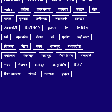
black day
FESTIVAL
MADHEPURA
SUPAL
yatra
उड़ीसा
उत्तर प्रदेश
कारोबार
क्राइम
खेल
गायक
गुजरात
छत्तीसगढ़
ज़रा हटके
झारखंड
टेक्नोलॉजी
दिल्ली NCR
दुर्घटना
देश
देश विदेश
धर्म
न्यूज ब्रैक
पंजाब
पर्व
प्रदेश
बड़ी खबर
बिजनेस
बिहार
ब्लॉग
भागलपुर
मध्य प्रदेश
मनोरंजन
महाराष्ट्र
माहा युद्द
मौसम विभाग
राजनीति
राज्य
रोजगार
वालीवुड
वास्तु विशेष
विडियो
शिक्षा व्यवस्था
सौन्दर्य
स्वास्थ्य
हादसा