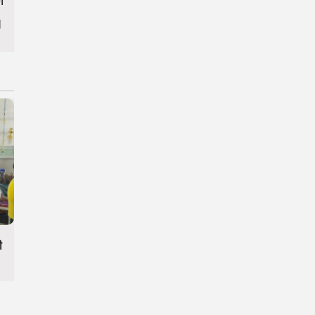
ो
।
ी