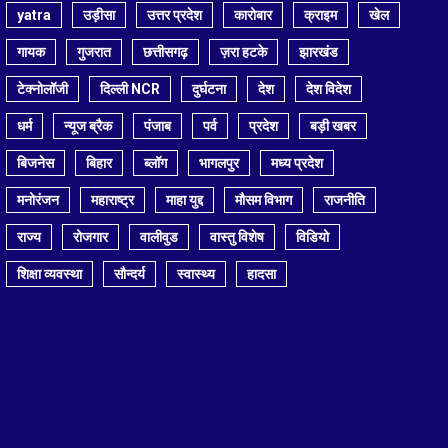
yatra
उड़ीसा
उत्तर प्रदेश
कारोबार
क्राइम
खेल
गायक
गुजरात
छत्तीसगढ़
ज़रा हटके
झारखंड
टेक्नोलॉजी
दिल्ली NCR
दुर्घटना
देश
देश विदेश
धर्म
न्यूज ब्रैक
पंजाब
पर्व
प्रदेश
बड़ी खबर
बिजनेस
बिहार
ब्लॉग
भागलपुर
मध्य प्रदेश
मनोरंजन
महाराष्ट्र
माहा युद्द
मौसम विभाग
राजनीति
राज्य
रोजगार
वालीवुड
वास्तु विशेष
विडियो
शिक्षा व्यवस्था
सौन्दर्य
स्वास्थ्य
हादसा