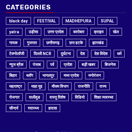
CATEGORIES
black day
FESTIVAL
MADHEPURA
SUPAL
yatra
उड़ीसा
उत्तर प्रदेश
कारोबार
क्राइम
खेल
गायक
गुजरात
छत्तीसगढ़
ज़रा हटके
झारखंड
टेक्नोलॉजी
दिल्ली NCR
दुर्घटना
देश
देश विदेश
धर्म
न्यूज ब्रैक
पंजाब
पर्व
प्रदेश
बड़ी खबर
बिजनेस
बिहार
ब्लॉग
भागलपुर
मध्य प्रदेश
मनोरंजन
महाराष्ट्र
माहा युद्द
मौसम विभाग
राजनीति
राज्य
रोजगार
वालीवुड
वास्तु विशेष
विडियो
शिक्षा व्यवस्था
सौन्दर्य
स्वास्थ्य
हादसा